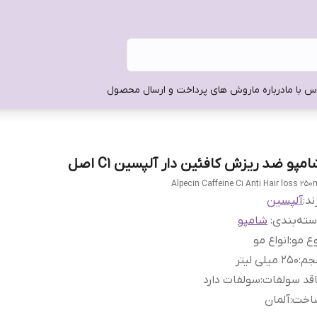
س با ما
درباره ما
روش های پرداخت و ارسال محصول
مپو ضد ریزش کافئین دار آلپسین C1 اصل
Alpecin Caffeine C1 Anti Hair loss 250
ند:
آلپسین
ته‌بندی
:
شامپو
ع مو
:
انواع مو
جم
:
250 میلی لیتر
قد سولفات
:
سولفات دارد
اخت
:
آلمان