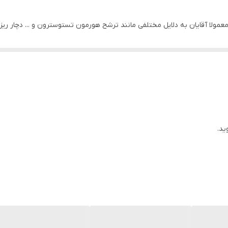
عمولا آقایان به دلایل مختلفی مانند ترشح هورمون تستوسترون و ... دچار ری
ه از شامپوهای مناسب است. شامپو ضد ریزش کافئینC1 برند Alpecin یک ضد ریزش قوی می باشد.
ای آقایان طراحی شده است. زیرا با داشتن کافئین به تعادل هورمون ها نیز ک
ید.