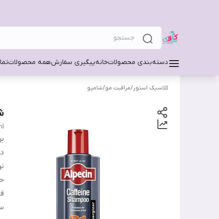
دسته‌بندی محصولات
خانه
پیگیری سفارش
همه محصولات
تما
کلاسیک استور
/
مراقبت مو
/
شامپو
شا
ml
بر
دس
نو
ح
فا
س