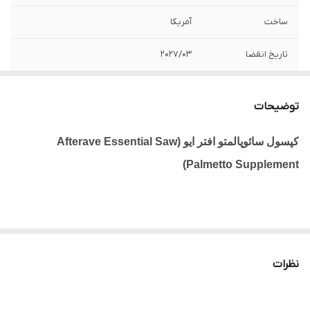
ساخت
آمریکا
تاریخ انقضا
2027/03
محدودیت سنی
16 سال به بالا
توضیحات
کارایی
مراقبت از مو ی مبتلا به ریزش آندروژنیک
کپسول سائوپالمتو افتر ایو
(Afterave Essential Saw
جنسیت
خانم ها و آقایان
Palmetto Supplement)
ویژگی
فزایش رویش مو ، از بین برنده ریزش مو ،
تحریک فولیکول‌های مو جهت رشد ، افزایش
ضخامت تار موها ، تقویت کننده پروستات
اصالت کالا
اصلی
کپسول سائوپالمتو افتر ایو
(Afterave Essential Saw Palmetto
نظرات
Supplement)
یک ضد ریزش قوی برای درمان ریزش مو
هورمونی و ارثی است. این مکمل به طور تخصصی روی فعالیت