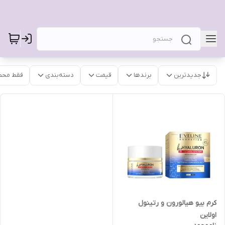
جدیدترین
برندها
قیمت
دسته‌بندی
فقط محص
کرم بیو هیالورون و رتینول
اولاین