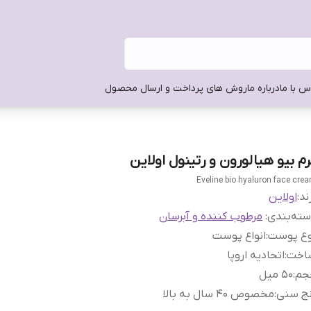
س با ما
درباره ما
روش های پرداخت و ارسال محصول
رم بیو هیالورون و رتینول اولاین
Eveline bio hyaluron face cre
ند:
اولاین
ته‌بندی
:
مرطوب کننده و آبرسان
وع پوست
:
انواع پوست
اخت
:
اتحادیه اروپا
جم
:
50 میل
نج سنی
:
مخصوص 40 سال به بالا