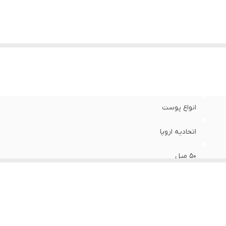
انواع پوست
اتحادیه اروپا
50 میل
مخصوص 40 سال به بالا