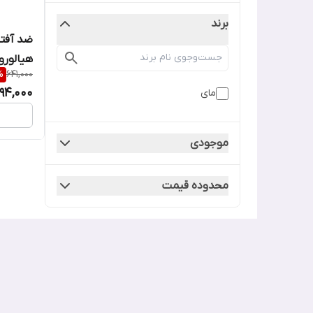
برند
ضد آفتا
هیالورونی
%
641,000
94,000
مای
موجودی
محدوده قیمت