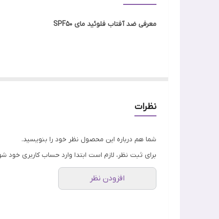
مناسب برای
معرفی ضد آفتاب فلوئید مای SPF50
ویژگی
جنسیت
ضد آفتاب فلوئید مای SPF50 یک ضد آفتاب بی رنگ است که در طول روز به شکل ویژه ای از پوست در برابر
اصالت کالا
این ضد آفتاب فلوئیدی مای
فاقد چربی
بوده و
بافت سبک
نظرات
پوست خیس قابل استفاده می ‎باشد.
شما هم درباره این محصول نظر خود را بنویسید.
ضد آفتاب فلوئیدی مای بدون بر جای گذاشتن اثر چربی،
برای ثبت نظر، لازم است ابتدا وارد حساب کاربری خود شو
افزودن نظر
در ترکیبات ضد آفتاب فلوئید مای آلفابیزابولول، ویتامین E و اسید هیالورونیک وجود دارد، که آلفابیزابولول در
پوست را تسکین می بخشد.