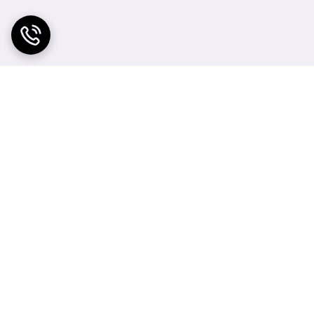
مقدار کافی از محصول را بر روی پوست صورت، گردن، بدن و نقاطی که در معرض
اب مای بی رنگ است به همین جهت هم خانم ها و هم
تیزیازولیل، گلسیرین، دایمتیکون، دسیل گلوکزاید، زانتان