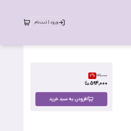
ورود | ثبت‌نام
7
%
641,000
594,000
افزودن به سبد خرید