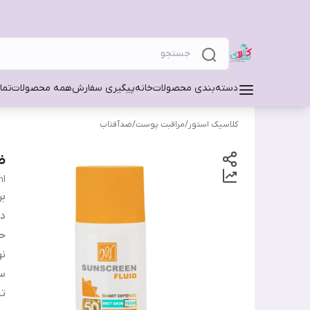
دسته‌بندی محصولات
خانه
پیگیری سفارش
همه محصولات
تما
کلاسیک استور
/
مراقبت پوست
/
ضدآفتاب
ض
ml
بر
دس
ح
ن
س
تا