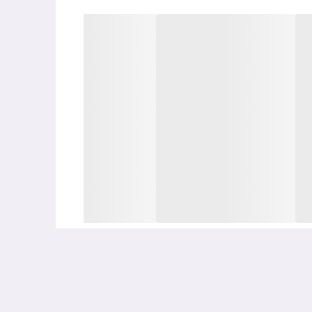
 شود.
ه د
ر رفع خشکی ها و کم آبی پوست عملکرد موثری ایفا
دن پوست میگردد.
د کرد.
ت چرب و مختلط ایده آل است.