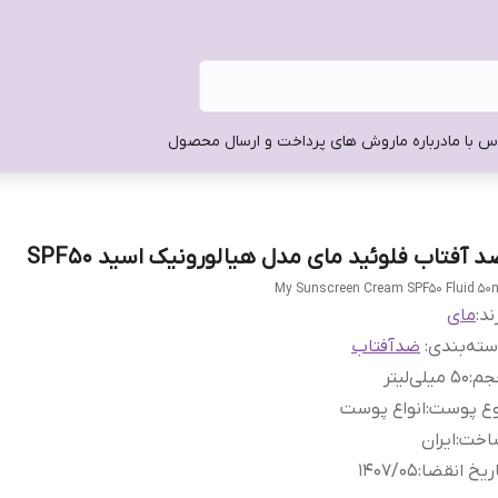
س با ما
درباره ما
روش های پرداخت و ارسال محصول
د آفتاب فلوئید مای مدل هیالورونیک اسید SPF50
My Sunscreen Cream SPF50 Fluid 50
ند:
مای
ته‌بندی
:
ضدآفتاب
جم
:
50 میلی‌لیتر
وع پوست
:
انواع پوست
اخت
:
ایران
ریخ انقضا
:
1407/05