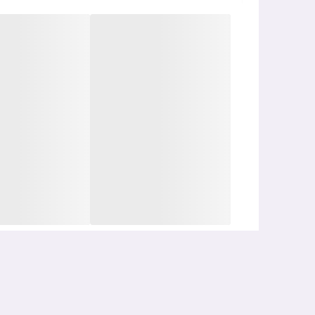
ویتامین E موجود در این ضد افتاب مای فلوئید
رطوبت پ
این ضدآفتاب فلوئیدی مای همچنین از خاصیت
آنتی اک
هیالورونیک اسید که به عنوان قوی ترین ماده جاذب رط
می کند
و اجازه نمیدهد پوست دهیدراته و کدر شود. ای
فلوئید ضد آفتاب مای SPF50
فاقد پارابن، فاقد سیلیکون
ضد افتاب فلوئید مای برای
انواع پوست
مناسب است اما ب