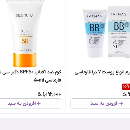
بی بی کرم انواع پوست 7 در1 فارماسی
کرم ضد آفتاب SPF50 دکتر س
فارماسی 50ml
15
%
1,096,000
9
افزودن به سبد
افزودن به سبد