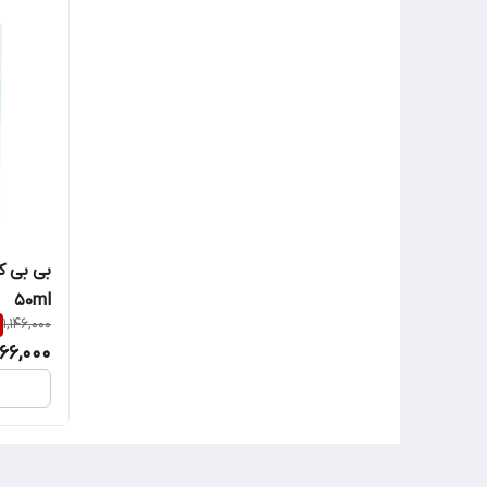
50ml
1,146,000
66,000