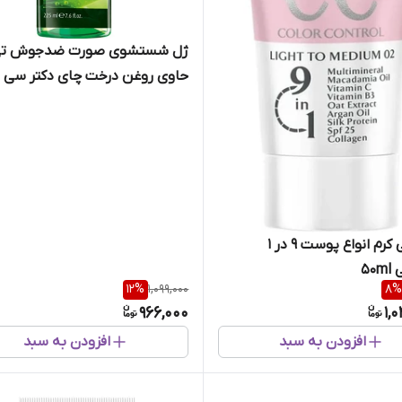
ژل شستشوی صورت ضدجوش تی
حاوی روغن درخت چای دکتر سی ت
فارماسی
سی سی کرم انواع پوست 9 در 1
50
12
%
1,099,000
8
%
966,000
1,
افزودن به سبد
افزودن به سبد