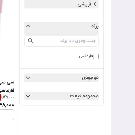
آرایشی
برند
فارماسی
موجودی
فارماسی ml
محدوده قیمت
1,149,000
048,000