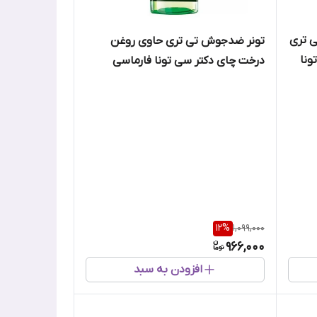
 تری
تونر ضدجوش تی تری حاوی روغن
ونا
درخت چای دکتر سی تونا فارماسی
12
%
1,099,000
966,000
افزودن به سبد