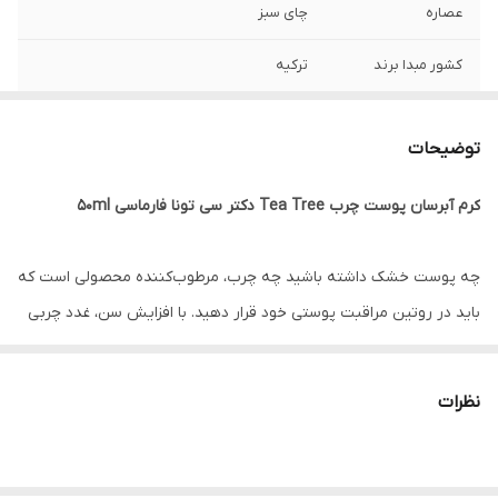
عصاره
چای سبز
کشور مبدا برند
ترکیه
برند
فارماسی
توضیحات
بافت
کرم
کرم آبرسان پوست چرب Tea Tree دکتر سی تونا فارماسی 50ml
حجم
50 میل
چه پوست خشک داشته باشید چه چرب، مرطوب‌کننده محصولی است که
باید در روتین مراقبت پوستی خود قرار دهید. با افزایش سن، غدد چربی
که پوست را سالم نگه می‌دارند، قدرت خود را از دست داده و چربی
کمتری تولید می‌کنند. با مرطوب کردن روزانه پوست، فشار کمتری به این
نظرات
غدد وارد شده و سلامت پوست بهتر و بیشتر حفظ می‌شود.
حفظ رطوبت پوست مهمترین مرحله در روتین مراقبت از پوست است