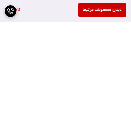
دیدن محصولات مرتبط
ناموجود
کرم آبرسان Tea Tree دکتر سی تونا فارماسی با نفوذ در پوست، پوست
هایی را که مستعد جوش و آکنه هستند را با کنترل چربی پوست درمان
می کند و در نتیجه استفاده از این محصول پوستی شاداب و درخشان
برای شما به ارمغان خواهد آورد.
برگشت به بالا
کرم آبرسان تی‌تری فارماسی که حاوی روغن طبیعی چای سبز است ، یک
آبرسان ایده آل و قدرتمند برای پوستهای مختلط و چرب تلقی میشود .
این کرم آبرسان به دلیل وجود روغن چای سبز خالص در ترکیباتش ، به
طور موثر به کاهش لکه ها ، سیاهی و آکنه کمک می کند.
ارسال ویژه
پشتیبانی ۲۴ ساعته
این کرم با ایجاد یک مانع محافظتی نامرئی بر روی پوست از اثرات منفی