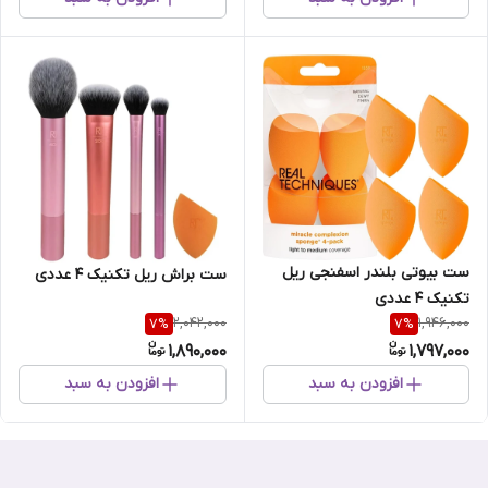
ست بیوتی بلندر اسفنجی ریل
ست براش ریل تکنیک 4 عددی
تکنیک 4 عددی
2,042,000
1,946,000
7
%
7
%
1,890,000
1,797,000
افزودن به سبد
افزودن به سبد