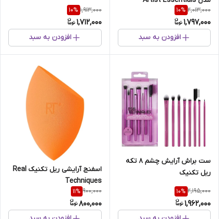
مدل Artist Essentials
1,913,000
2,013,000
10
%
10
%
1,712,000
1,797,000
افزودن به سبد
افزودن به سبد
ست براش آرایش چشم 8 تکه
اسفنج آرایشی ریل تکنیک Real
ریل تکنیک
Techniques
900,000
2,195,000
11
%
10
%
800,000
1,962,000
افزودن به سبد
افزودن به سبد