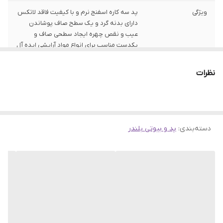
ویژگی
پد سه کاره اسفنج نرم و با کیفیت فاقد لاتکس
دارای بدنه گرد و یک سطح صاف پوشاندن
عیب و نقص چهره ایجاد سطحی صاف و
یکدست مناسب برای انواع مواد آرایشی ایده آل
برای فرمولاسیون مایع قابل استفاده به شکل
مرطوب و خشک دارای رنگ های متنوع ضد
نظرات
خشونت علیه حیوانات
دسته‌بندی
:
پد و بیوتی بلندر