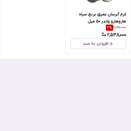
کرم آبرسان عمیق برنج سیاه
هاروهارو واندر 50 میل
2,711,000
6
%
2,538,000
افزودن به سبد