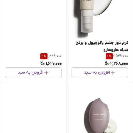
کرم دور چشم باکوچیول و برنج
سیاه هاروهارو
1,826,000
2,549,000
11
%
11
%
1,620,000
2,268,000
افزودن به سبد
افزودن به سبد