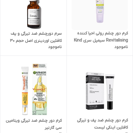
کرم دور چشم رولی احیا کننده
سرم دورچشم ضد تیرگی و پف
Revitalising سیمپل سری Kind
کافئین اوردینری اصل حجم 30
ناموجود
ناموجود
to Skin حجم 15ML
میل
کرم دور چشم ضد پف و تیرگی
کرم دور چشم ضد تیرگی ویتامین
کافئین اینکی لیست
سی گارنیر