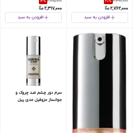
2,715,000
3,490,000
14
%
20
%
SKIN
2,317,000
2,762,000
افزودن به سبد
افزودن به سبد
سرم دور چشم ضد چروک و
جوانساز مزوفیل مدی پیل