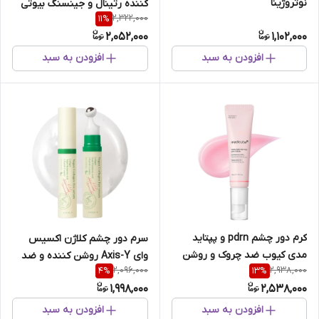
نوتروژینا
کننده رتینال و جینسنگ بیوتی
2,322,000
11
%
آف جوسان
2,052,000
1,102,000
افزودن به سبد
افزودن به سبد
کرم دور چشم pdrn و پپتاید
سرم دور چشم کلاژن اکسیس
مدی کیوب ضد چروک و روشن
وای Axis-Y روشن کننده و ضد
2,096,000
2,938,000
4
%
13
%
کننده
چروک حجم 10 میل
1,998,000
2,538,000
افزودن به سبد
افزودن به سبد