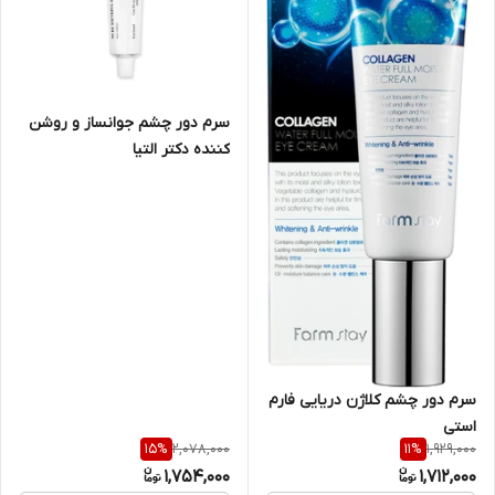
سرم دور چشم جوانساز و روشن
کننده دکتر التیا
سرم دور چشم کلاژن دریایی فارم
استی
2,078,000
1,929,000
15
%
11
%
1,754,000
1,712,000