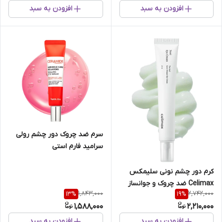
افزودن به سبد
افزودن به سبد
سرم ضد چروک دور چشم رولی
سرامید فارم استی
کرم دور چشم نونی سلیمکس
Celimax ضد چروک و جوانساز
1,843,000
2,742,000
13
%
19
%
1,588,000
2,210,000
افزودن به سبد
افزودن به سبد