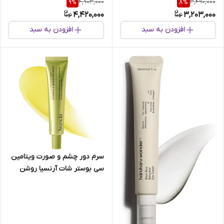
4,903,000
3,490,000
9
%
8
%
4,420,000
3,203,000
افزودن به سبد
افزودن به سبد
سرم دور چشم و صورت ویتامین
سی بوستر شات آرنسیا روشن
کننده و مرطوب کننده پوست