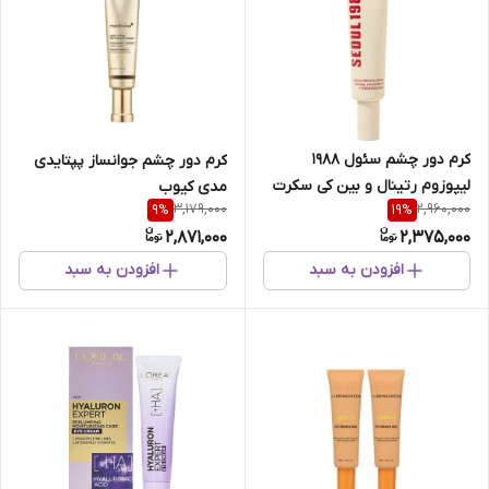
کرم دور چشم سئول 1988
کرم دور چشم جوانساز پپتایدی
لیپوزوم رتینال و بین کی سکرت
مدی کیوب
3,179,000
2,960,000
9
%
19
%
2,871,000
2,375,000
افزودن به سبد
افزودن به سبد