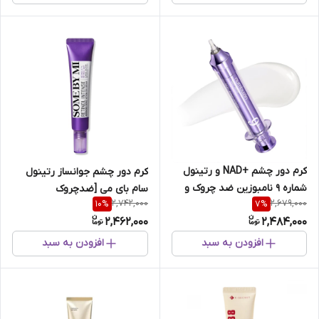
کرم دور چشم +NAD و رتینول
کرم دور چشم جوانساز رتینول
شماره 9 نامبوزین ضد چروک و
سام بای می [ضدچروک
2,742,000
2,679,000
10
%
7
%
روشن کننده
،روشن‌کننده ،مرطوب‌کننده ]
2,462,000
2,484,000
افزودن به سبد
افزودن به سبد