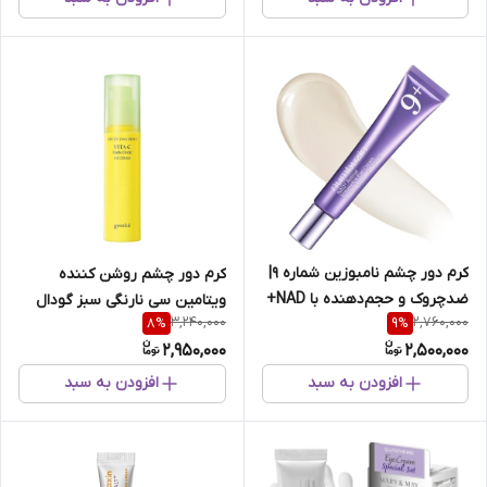
کرم دور چشم نامبوزین شماره ۹|
کرم دور چشم روشن کننده
ضدچروک و حجم‌دهنده با NAD+
ویتامین سی نارنگی سبز گودال
3,240,000
2,760,000
8
%
9
%
و رتینول
2,950,000
2,500,000
افزودن به سبد
افزودن به سبد