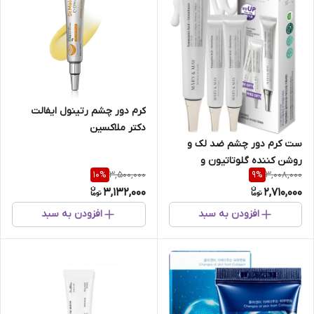
کرم دور چشم رتینول ایفالت
دکتر ملاکسین
ست کرم دور چشم ضد لک و
روشن کننده گلوتاتیون و
3,500,000
3,008,000
10
%
9
%
ترانگزامیک اسید مری اند می
3,132,000
2,710,000
افزودن به سبد
افزودن به سبد