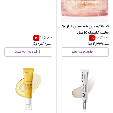
کنسانتره دورچشم هیدروفیلر 96
ساعته کلینیک 15 میل
2,852,000
4,853,000
9
%
9
%
2,592,000
4,369,000
افزودن به سبد
افزودن به سبد