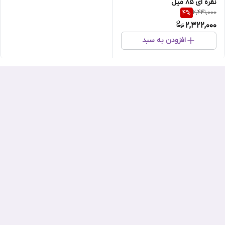
نقره ای 85 میل
2,441,000
4
%
2,322,000
افزودن به سبد