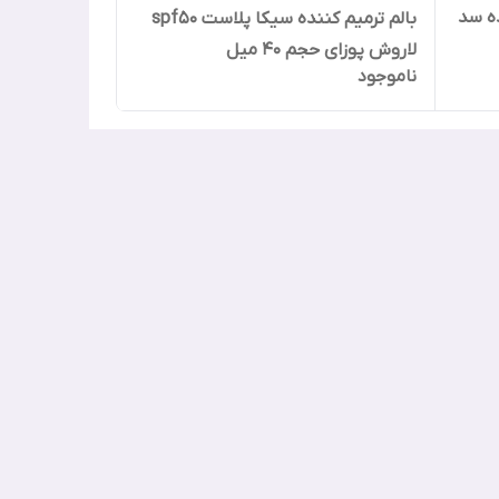
ه سد
بالم ترمیم کننده سیکا پلاست spf50
لاروش پوزای حجم 40 میل
ناموجود