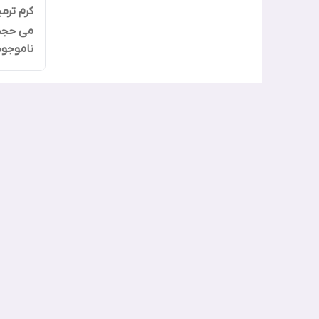
کرم ترم
می حجم 50 م
ناموجود