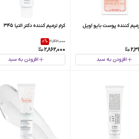
میم کننده پوست بایو اویل
کرم ترمیم کننده دکتر التیا 345
8
%
3,143,000
2,862,000
2,3
افزودن به سبد
افزودن به سبد