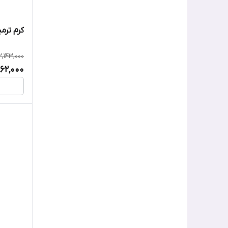
کرم ترمیم
3,143,000
862,000