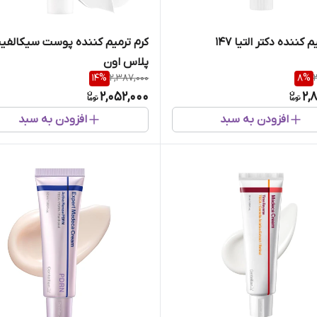
 کننده دکتر التیا 147
کرم ترمیم کننده پوست سیکالفی
پلاس اون
14
%
2,387,000
8
%
2,052,000
2,
افزودن به سبد
افزودن به سبد