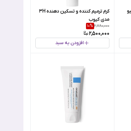
 اکتیو
کرم ترمیم کننده و تسکین دهنده 3H
مدی کیوب
10
%
2,780,000
2,500,000
افزودن به سبد