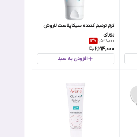
کرم ترمیم کننده سیکاپلاست لاروش
پوزای
12
%
2,538,000
2,214,000
افزودن به سبد