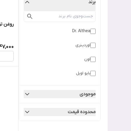
برند
روغن تر
Dr. Althea
اوردینری
47,000
اون
بایو اویل
سام بای می
موجودی
سنتلین 24 Centellian24
محدوده قیمت
لاروش پوزای
مدی کیوب