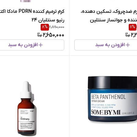
رم ضدچروک، تسکین دهنده،
کرم ترمیم‌ کننده PDRN مادکا
ننده و جوانساز سنتلین
رنیو سنتلیان 24
8
%
2,890,000
11
%
2,650,000
2,
افزودن به سبد
افزودن به سبد