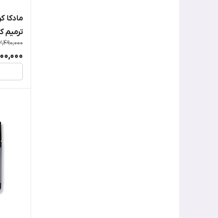
مادکا ک
ترمیم ک
2,490,000
200,000