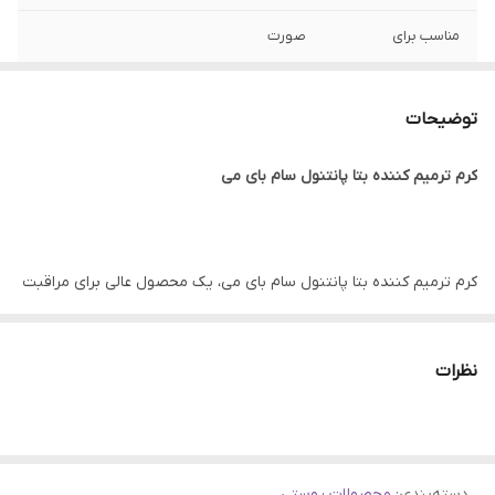
مناسب برای
صورت
تاریخ انقضا
2027
توضیحات
نوع پوست
انواع پوست
کرم ترمیم کننده بتا پانتنول سام بای می
جنسیت
آقایان , خانم ها
ساخت
کره جنوبی
کرم ترمیم کننده بتا پانتنول سام بای می، یک محصول عالی برای مراقبت
ویژگی
بهبود ظاهر کلی پوست ، کاهش قرمزی و
از انواع پوست و پوست های آسیب‌دیده است. این کرم با فرمولاسیون
التهاب ، تقویت سد دفاعی طبیعی پوست
غنی و منحصر به فرد خود، به سرعت پوست را ترمیم کرده، تسکین
نظرات
اصالت کالا
اصلی
می‌دهد و رطوبت‌رسانی عمیقی به آن می‌بخشد.
در ادامه به بررسی دقیق‌تر ویژگی‌ها و مزایای این کرم می‌پردازیم.
دسته‌بندی
:
محصولات پوستی