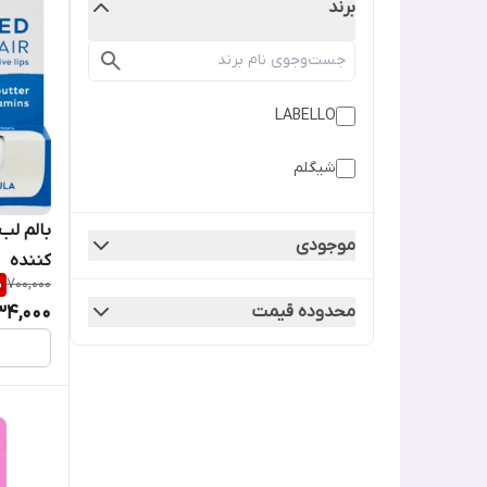
برند
LABELLO
شیگلم
موجودی
کننده
%
700,000
محدوده قیمت
34,000