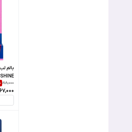
SHINE
%
818,000
67,000