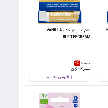
HYDR
بالم لب لابلو مدل VANILLA
BUTTERCREAM
9
%
700,000
634,000
افزودن به سبد