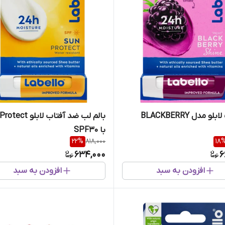
بالم لب لابلو مدل BLACKBERRY
بالم لب ضد آفتاب لابلو
با SPF30
22
%
818,000
18
634,000
6
افزودن به سبد
افزودن به سبد