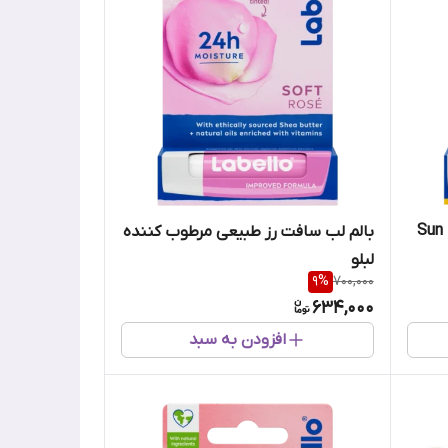
 Sun Protect
بالم لب سافت رز طبیعی مرطوب کننده
لبلو
9
%
700,000
634,000
افزودن به سبد