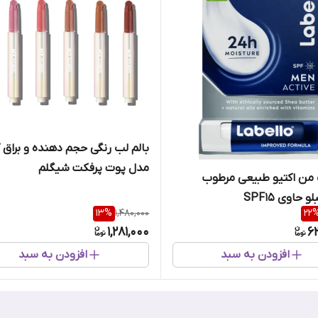
بالم لب رنگی حجم دهنده و براق 
مدل پوت پرفکت شیگلم
 من اکتیو طبیعی مرطوب
 حاوی SPF15
13
%
1,480,000
22
1,281,000
6
افزودن به سبد
افزودن به سبد