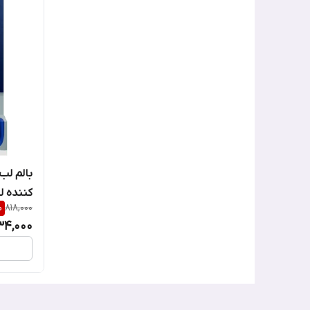
بالم لب
کننده لبلو
%
818,000
34,000