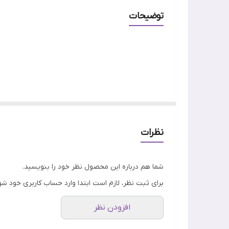
رایحه
توضیحات
نت های بویایی
جنسیت
ویژگی
بادی میست پینک کشمیر
از برند آمریکایی بث اند بادی و
قرمز،
گل یاسمین، چوب صندل و مشک
فضایی آرام، زنان
اصالت کالا
نظرات
شما هم درباره این محصول نظر خود را بنویسید.
برای ثبت نظر، لازم است ابتدا وارد حساب کاربری خود شو
افزودن نظر