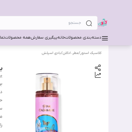
دسته‌بندی محصولات
خانه
پیگیری سفارش
همه محصولات
تما
کلاسیک استور
/
عطر، ادکلن
/
بادی اسپلش
با
st
بر
دس
ح
س
من
را