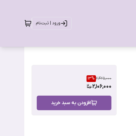
ورود | ثبت‌نام
13
%
2,425,000
2,106,000
افزودن به سبد خرید