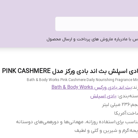
س با ما
درباره ما
روش های پرداخت و ارسال محصول
دی اسپلش بث اند بادی ورکز مدل PINK CASHMERE
Bath & Body Works Pink Cashmere Daily Nourishing Fragrance Mi
ند:
بث اند بادی ورکس Bath & Body Works
ته‌بندی
:
بادی اسپلش
جم
:
236 میلی لیتر
اخت
:
آمریکا
اسب برای
:
استفاده روزانه، مهمانی‌ها و دورهمی‌های دوستانه
یحه
:
گرم و شیرین و گلی و لطیف