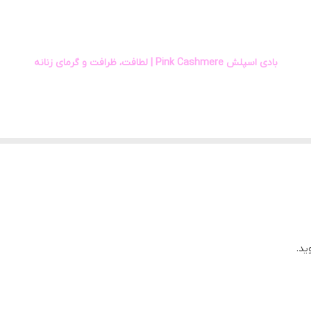
گرم و شیرین و گلی و لطیف
کشمش صورتی.گل های لطیف.مشک و وانیل
بادی اسپلش Pink Cashmere | لطافت، ظرافت و گرمای زنانه
آقایان, خانم‌ها
تثبیت بوی ماندگار تا چند ساعت روی پوست، جزو بهترین رایحه های ب
اغواگر
رکز
Bath & Body Works
، رایحه‌ای نرم، گرم و لطیف دارد که یادآور حس پارچ
ه و لطیف می‌سازد که برای استفاده روزمره و موقعیت‌های خاص فوق‌العاده است.
اورجینال با تضمین اصالت
ید.