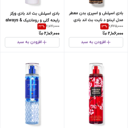
بادی اسپلش و اسپری بدن معطر
بادی اسپلش بث اند بادی ورکز
مدل اینتو د نایت بث اند بادی
رایحه گلی و رومانتیک always &
2,721,000
2,425,000
22
%
13
%
ورکس
forever
2,106,000
2,106,000
افزودن به سبد
افزودن به سبد