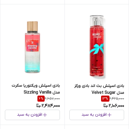
بادی اسپلش ویکتوریا سکرت
بادی اسپلش بث اند بادی ورکز
مدل Sizzling Vanilla
مدل Velvet Sugar
2,657,000
2,425,000
6
%
13
%
2,484,000
2,106,000
افزودن به سبد
افزودن به سبد