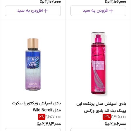
2,106,000
2,106,000
افزودن به سبد
افزودن به سبد
بادی اسپلش ویکتوریا سکرت
بادی اسپلش مدل پرفکت این
مدل Wild Neroli
پینک بث اند بادی ورکس
2,657,000
2,425,000
6
%
13
%
2,484,000
2,106,000