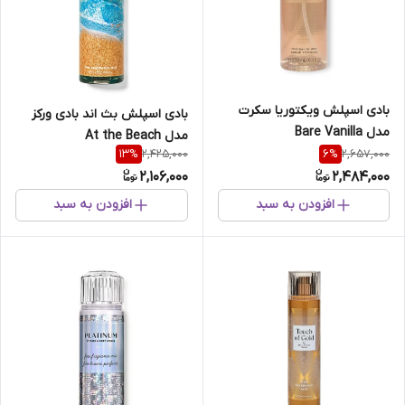
بادی اسپلش ویکتوریا سکرت
بادی اسپلش بث اند بادی ورکز
مدل Bare Vanilla
مدل At the Beach
2,425,000
2,657,000
13
%
6
%
2,106,000
2,484,000
افزودن به سبد
افزودن به سبد