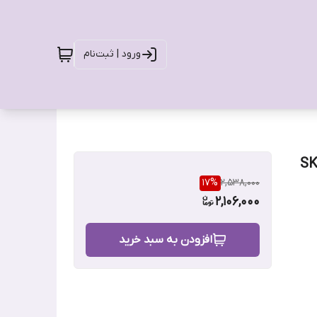
ورود | ثبت‌نام
یار مشکی میبلین مدل اسکای های SKY
17
%
2,538,000
2,106,000
افزودن به سبد خرید