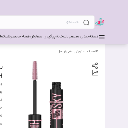
دسته‌بندی محصولات
خانه
پیگیری سفارش
همه محصولات
تما
کلاسیک استور
/
آرایشی
/
ریمل
H
ra
بر
دس
ح
م
س