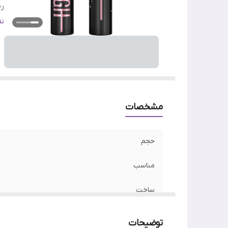
ر
ج
ن
وی
اص
مشخصات
حجم
مناسب
ساخت
رنگ
توضیحات