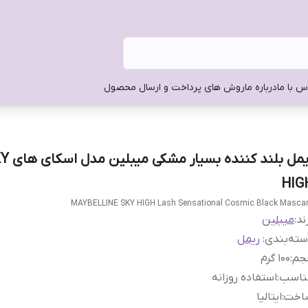
س با ما
درباره ما
روش های پرداخت و ارسال محصول
ریمل بلند کننده بس
HIG
MAYBELLINE SKY HIGH Lash Sensational Cosmic Black Masca
ند:
میبلین
ته‌بندی
:
ریمل
جم
:
100 گرم
ناسب
:
استفاده روزانه
اخت
:
ایتالیا