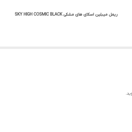
زنانه
ریمل میبلین اسکای های مشکی SKY HIGH COSMIC BLACK
رنگدانه های قوی و پر رنگ، فوق العاده مشکی، بلند کننده و افزایش 
سنگین شدن مژه‌ها، تاییدشده توسط چشم پزشک
اورجینال با تضمین اصالت
MA
می پردازیم. ریمل یکی از مهمترین لوا
صورت دارد.
 باشند و همیشه به دنبال راه‌ حلی خوب مثل ریمل عالی
ریمل میبلین sky high
ز برترین گزینه‌ها در دسته محصولات آرایشی چشم است که به طور ویژه‌ای بر
ال داشتن مژه‌هایی بلند، پرپشت و جذاب هستند. در ادامه، به بررسی جزئیات 
ید.