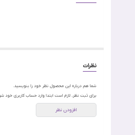
جنسیت
ویژگی
اصالت کالا
در این قسمت به معرفی
ریمل میبلین اسکای های مشکی YBELLINE SKY HIGH VERY BLACK
تیره کردن چشم توسط ریمل، تاثیر چشمگیری بر زیبایی 
همه‌ی افراد دوست دارند مژه‌هایی بلند و پرپشت داشته
نظرات
ریمل میبلین اسکای های Sky High Cosmic Black
یکی ا
شما هم درباره این محصول نظر خود را بنویسید.
ریمل به طور اختصاصی برای افرادی طراحی شده که به دنب
برای ثبت نظر، لازم است ابتدا وارد حساب کاربری خود شو
می‌پردازیم:
افزودن نظر