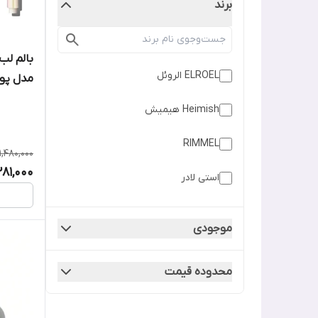
برند
بالم لب
ELROEL الروئل
مدل پو
Heimish هیمیش
RIMMEL
1,480,000
,281,000
استی لادر
اسنس
موجودی
الف elf
محدوده قیمت
ایزادورا
اینگلوت