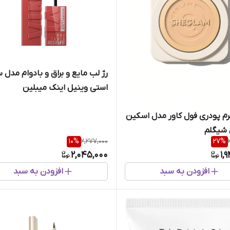
رژ لب مایع و براق و بادوام مدل 
استی وینیل اینک میبلین
م پودری فول کاور مدل اسکین
شیگلم
10
%
2,277,000
27
%
2,045,000
1,
افزودن به سبد
افزودن به سبد