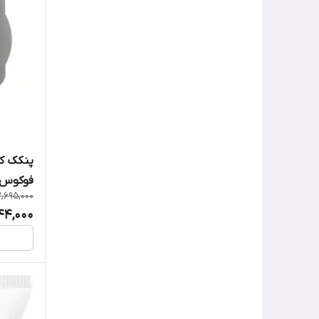
بنفیت
تیر تیر
دبالم
رولوشن
پنکک کر
ریل تکنیک
فوکوس 
2,695,000
شیگلم
944,000
فارم استی
فارماسی
فلورمار