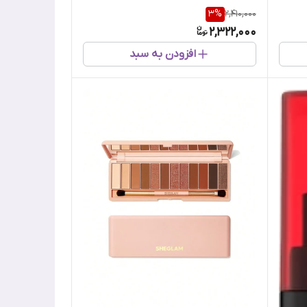
3
%
2,410,000
2,322,000
افزودن به سبد