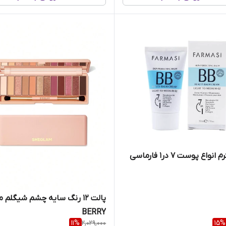
بی بی کرم انواع پوست 7 در1 فارماسی
پالت 12 رنگ سایه چشم شیگلم 
BERRY
11
%
2,029,000
15
%