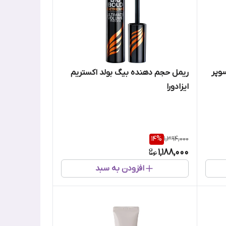
سوپر
ریمل حجم دهنده بیگ بولد اکستریم
ایزادورا
14
%
1,394,000
1,188,000
افزودن به سبد