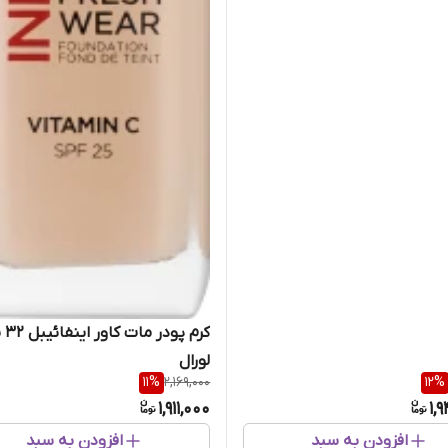
کرم پ
لورال
11
%
2,169,000
12
%
1,911,000
1,
افزودن به سبد
افزودن به سبد