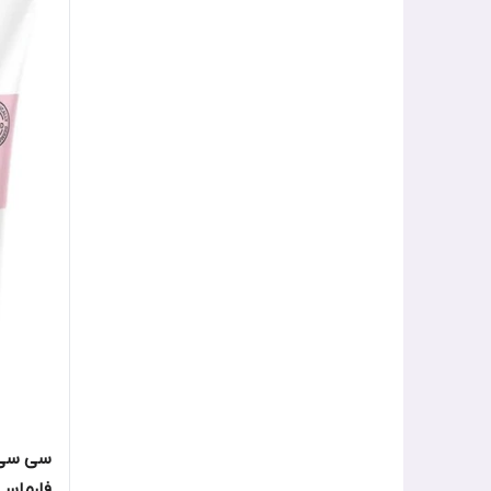
کیکو میلانو
گارنیر
لورال
میبلین
میرادور | Mirador
نارس
نوروا
نیکس
یورن
فارماسی ml