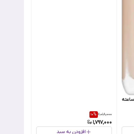
ودر مات کاور اینفائیبل 32 ساعته
10
%
2,018,000
1,797,000
افزودن به سبد