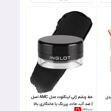
خط چشم ژلی اینگلوت مدل AMC اصل
مدل
| ضد آب، مات، پررنگ با ماندگاری بالا
7
%
1,642,000