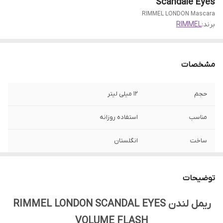
Scandale Eyes
RIMMEL LONDON Mascara
برند:
RIMMEL
مشخصات
حجم
12 میلی لیتر
مناسب
استفاده روزانه
ساخت
انگلستان
رنگ
مشکی
توضیحات
جنسیت
زنانه
ریمل لندن RIMMEL LONDON SCANDAL EYES
ویژگی
حجم دهی بی نظیر، فرچه ای 50% بزرگتر،
VOLUME FLASH
پوشش دهی کامل، حاوی کراتین و کلاژن، موثر