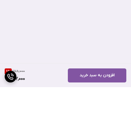
ویژگی‌های منحصر به فرد ریمل RIMMEL LONDON SCANDAL EYES
VOLUME FLASH
778,000
9
%
افزودن به سبد خرید
702,000
حجم‌دهی فوق‌العاده
ریمل
RIMMEL LONDON SCANDAL EYES VOLUME FLASH به طور
خاص برای افزودن حجم به مژه‌ها طراحی شده است. با برس ویژه و
طراحی آن، این ریمل می‌تواند به هر مژه حجم زیادی بدهد و آن‌ها را
پرتر و بلندتر نشان دهد. حتی مژه‌های ریز و نازک شما هم در عرض