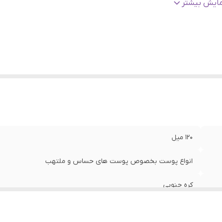
نسیت
:
زنانه، مردانه
مایش بیشتر
ژگی
:
آبرسان پوست، ضد التهاب و قرمزی، تسکین دهنده قوی پوست، 
کننده، کنترل منافذ و چربی پوست، ضد جوش
الت کالا
:
اورجینال با تضمین اصالت
120 میل
انواع پوست بخصوص پوست های حساس و ملتهب
کره جنوبی
2028/04