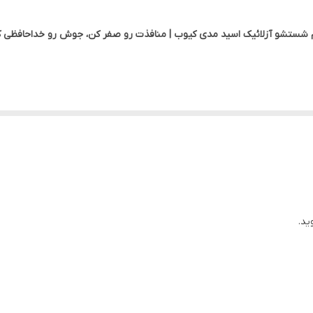
زنانه، مردانه
 شستشو آزلائیک اسید مدی کیوب | منافذت رو صفر کن، جوش رو خداحافظی ک
آبرسان پوست، ضد التهاب و قرمزی، تسکین دهنده قوی پوست، روش
اورجینال با تضمین اصالت
آب رو یه‌ضرب پاک کنه، هم جوش و سرسیاه رو بکشه بیرون، هم پوستت رو
ه که این روزا همه تو روتین کره‌ای‌شون دارن می‌ذارن. یه کف غلیظ و مخملی ک
ید.