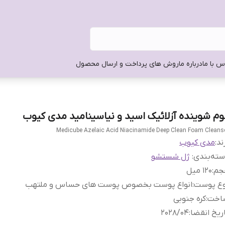
س با ما
درباره ما
روش های پرداخت و ارسال محصول
وم شوینده آزلائیک اسید و نیاسینامید مدی کیوب
Medicube Azelaic Acid Niacinamide Deep Clean Foam Cleans
ند:
مدی کیوب
ته‌بندی
:
ژل شستشو
جم
:
120 میل
وع پوست
:
انواع پوست بخصوص پوست های حساس و ملتهب
اخت
:
کره جنوبی
ریخ انقضا
:
2028/04