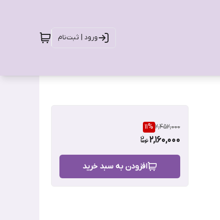
ورود | ثبت‌نام
11
%
2,452,000
2,160,000
افزودن به سبد خرید