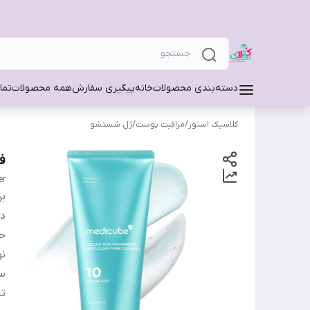
دسته‌بندی محصولات
خانه
پیگیری سفارش
همه محصولات
تما
کلاسیک استور
/
مراقبت پوست
/
ژل شستشو
ف
er
بر
دس
ح
ن
س
تا