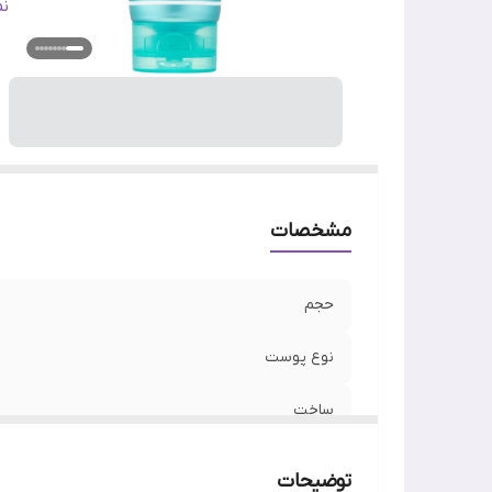
ج
ن
وی
اص
مشخصات
حجم
نوع پوست
ساخت
تاریخ انقضا
توضیحات