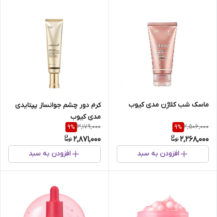
ماسک شب کلاژن مدی کیوب
کرم دور چشم جوانساز پپتایدی
مدی کیوب
3,179,000
2,506,000
9
%
9
%
2,871,000
2,268,000
افزودن به سبد
افزودن به سبد