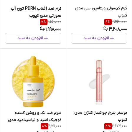
کرم کپسولی ویتامین سی مدی
کرم ضد آفتاب PDRN تون آپ
کیوب
صورتی مدی کیوب
2,150,000
3,440,000
7
%
6
%
1,998,000
3,208,000
افزودن به سبد
افزودن به سبد
بوستر سرم جوانساز کلاژن مدی
سرم ضد لک و روشن کننده
کیوب
کوجیک اسید و نیاسینامید مدی
2,711,000
2,603,000
8
%
8
%
کیوب