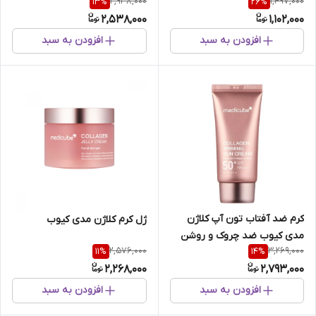
2,938,000
1,497,000
13
%
26
%
کننده
2,538,000
1,102,000
افزودن به سبد
افزودن به سبد
کرم ضد آفتاب تون آپ کلاژن
ژل کرم کلاژن مدی کیوب
مدی کیوب ضد چروک و روشن
2,576,000
3,269,000
11
%
14
%
کننده پوست
2,268,000
2,793,000
افزودن به سبد
افزودن به سبد