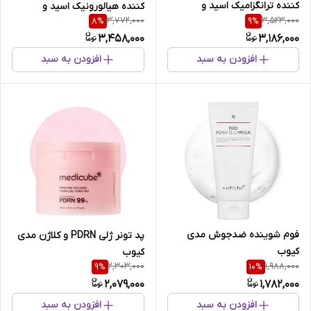
کننده ترانگزامیک اسید و
کننده هیالورونیک اسید و
3,772,000
3,523,000
8
%
9
%
نیاسینامید مدی کیوب
پانتنول مدی کیوب
3,458,000
3,186,000
افزودن به سبد
افزودن به سبد
فوم شوینده ضدجوش مدی
پد تونر ژلی PDRN و کلاژن مدی
کیوب
کیوب
2,303,000
1,988,000
9
%
10
%
2,079,000
1,782,000
افزودن به سبد
افزودن به سبد