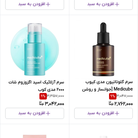
افزودن به سبد
افزودن به سبد
سرم گلوتاتیون مدی کیوب
سرم آزلائیک اسید اگزوزوم شات
Medicube [جوانساز و روشن
2000 مدی کوب
3,357,000
3,047,000
9
%
9
%
کننده]
3,042,000
2,762,000
افزودن به سبد
افزودن به سبد