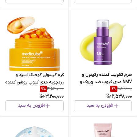
سرم تقویت کننده رتینول و
کرم کپسولی کوجیک اسید و
NMV مدی کیوب ضد چروک و
زردچوبه مدی کیوب روشن کننده
3,530,000
2,819,000
9
%
9
%
جوانساز پوست
و تسکین دهنده قوی پوست
3,200,000
2,538,000
افزودن به سبد
افزودن به سبد