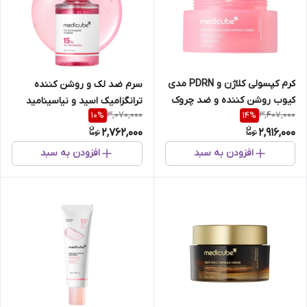
کرم کپسولی کلاژن و PDRN مدی
سرم ضد لک و روشن کننده
کیوب روشن کننده و ضد چروک
ترانگزامیک اسید و نیاسینامید
3,070,000
3,407,000
10
%
14
%
پوست
مدی کیوب
2,762,000
2,916,000
افزودن به سبد
افزودن به سبد