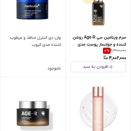
سرم ویتامین سی Age-R روشن
وان دی کنترل منافذ و مرطوب
کننده و جوانساز پوست مدی
کننده مدی کیوب
4,380,000
8
%
کیوب
4,002,000
افزودن به سبد
ناموجود