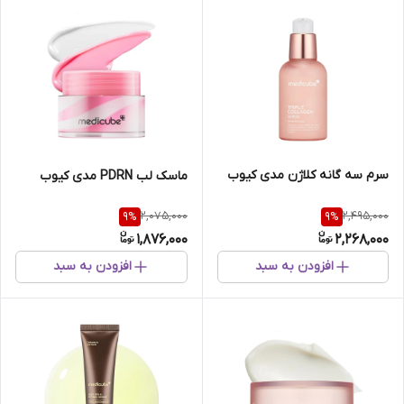
سرم سه گانه کلاژن مدی کیوب
ماسک لب PDRN مدی کیوب
2,075,000
2,495,000
9
%
9
%
1,876,000
2,268,000
افزودن به سبد
افزودن به سبد