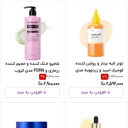
تونر لایه بردار و روشن کننده
شامپو خنک کننده و حجیم کننده
کوجیک اسید و زردچوبه مدی
رزماری و PDRN مدی کیوب
3,210,000
2,830,000
9
%
8
%
کیوب
2,900,000
2,592,000
افزودن به سبد
افزودن به سبد