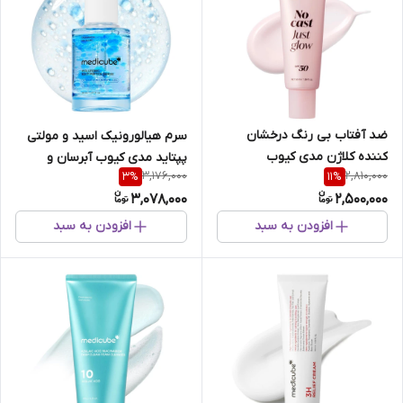
ضد آفتاب بی رنگ درخشان
سرم هیالورونیک اسید و مولتی
کننده کلاژن مدی کیوب
پپتاید مدی کیوب آبرسان و
3,176,000
2,810,000
3
%
11
%
جوانساز پوست
3,078,000
2,500,000
افزودن به سبد
افزودن به سبد