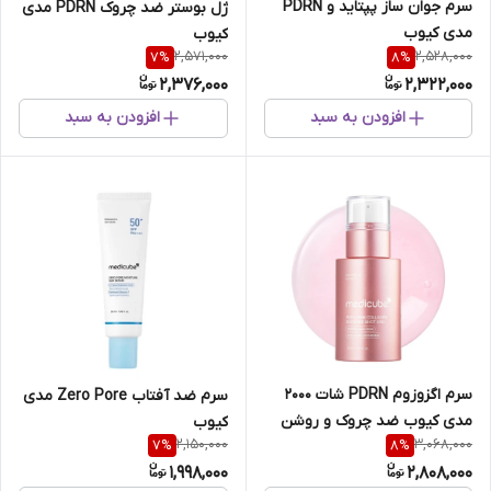
سرم جوان ساز پپتاید و PDRN
ژل بوستر ضد چروک PDRN مدی
مدی کیوب
کیوب
2,571,000
2,528,000
7
%
8
%
2,376,000
2,322,000
افزودن به سبد
افزودن به سبد
سرم اگزوزوم PDRN شات 2000
سرم ضد آفتاب Zero Pore مدی
مدی کیوب ضد چروک و روشن
کیوب
2,150,000
3,068,000
7
%
8
%
کننده
1,998,000
2,808,000