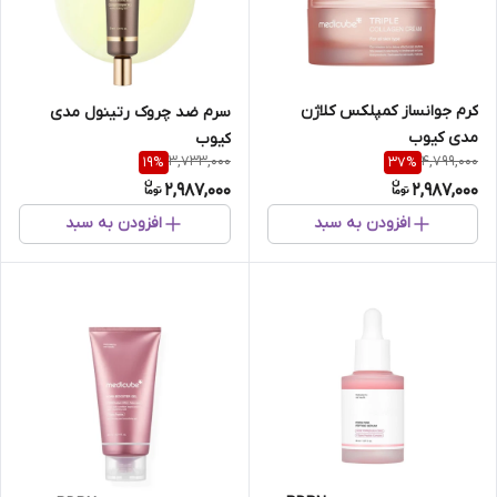
کرم جوانساز کمپلکس کلاژن
سرم ضد چروک رتینول مدی
مدی کیوب
کیوب
3,733,000
4,799,000
19
%
37
%
2,987,000
2,987,000
افزودن به سبد
افزودن به سبد