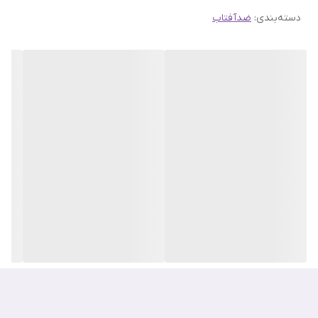
دسته‌بندی
:
ضدآفتاب
بگذارد.
محبوبیت این محصول به دلیل ترکیب آبرسانی قوی و بافت بی‌وزن آن
است که در میان مصرف کنندگان و اینفلوئنسرها به عنوان یکی از بهترین
گزینه‌ها برای استفاده روزانه مطرح شده است. اما آیا کرم ضدآفتاب دایو
این توریدن واقعاً می‌تواند با محصولاتی مثل ضدآفتاب مرطوب کننده
Birch Juice راندلب یا ضدآفتاب ژلی هیالورونیک اسید ایزنتری رقابت
کند؟ در این مقاله، به بررسی دقیق ترکیبات، بافت، و عملکرد این محصول
می‌پردازیم.
ویژگی‌های کلیدی کرم ضد آفتاب مرطوب کننده بدون رنگ توریدن
محافظت بسیار بالا
SPF50+ PA++++ در برابر UVA/UVB با فیلترهای