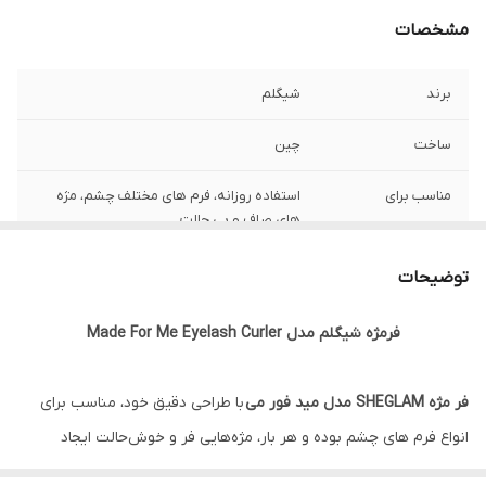
مشخصات
برند
شیگلم
ساخت
چین
مناسب برای
استفاده روزانه، فرم های مختلف چشم، مژه
های صاف و بی حالت
حالت دهی
طبیعی و ماندگار
توضیحات
ویژگی
طراحی ارگونومیک و کاربرپسند، قابلیت تنظیم
فرمژه شیگلم مدل Made For Me Eyelash Curler
برای انواع چشم‌ها، جنس باکیفیت و مقاوم، پد
سیلیکونی نرم و جایگزین، فر طبیعی و ماندگار،
مناسب برای مژه‌های صاف و بی‌حالت
فر مژه SHEGLAM مدل مید فور می
با طراحی دقیق خود، مناسب برای
انواع فرم‌ های چشم بوده و هر بار، مژه‌هایی فر و خوش‌حالت ایجاد
اصالت کالا
اورجینال با تضمین اصالت
می‌کند. این ابزار با دسته‌ای ارگونومیک و قوسی تنظیم‌ شده، بدون نیاز