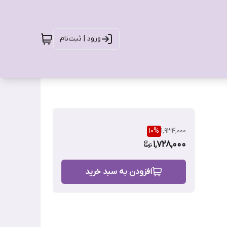
ورود | ثبت‌نام
10
%
1,934,000
1,728,000
افزودن به سبد خرید