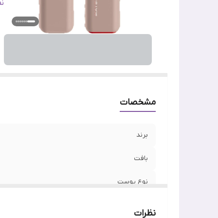
ف
ن
ج
وی
اص
مشخصات
برند
بافت
نوع پوست
ساخت
نظرات