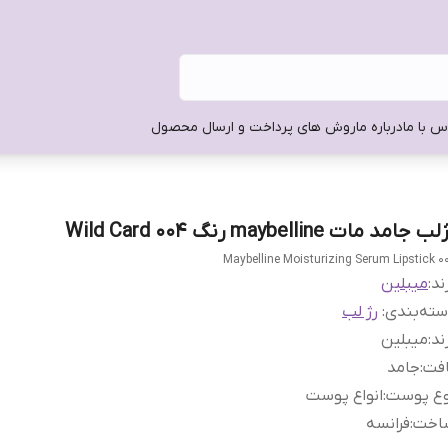
س با ما
درباره ما
روش های پرداخت و ارسال محصول
ب جامد مات maybelline رنگ Wild Card 004
Maybelline Moisturizing Serum Lipstick 0
ند:
میبلین
ته‌بندی
:
رژ لب
ند
:
میبلین
افت
:
جامد
وع پوست
:
انواع پوست
اخت
:
فرانسه