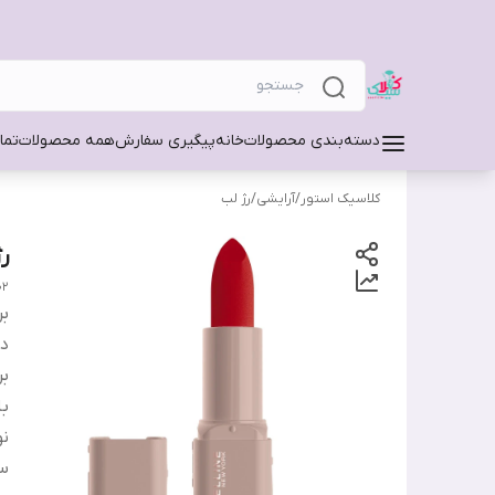
دسته‌بندی محصولات
خانه
پیگیری سفارش
همه محصولات
تما
کلاسیک استور
/
آرایشی
/
رژ لب
رژل
02
بر
دس
بر
ب
ن
س