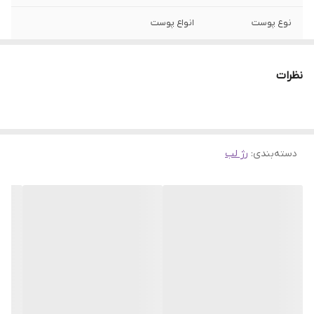
نوع پوست
انواع پوست
ساخت
فرانسه
نظرات
فینیش
مات
جنسیت
زنانه
دسته‌بندی
:
رژ لب
ویژگی
آبرسان، مرطوب کننده، روغن‌های مغذی،
هیالورونیک اسید، فرمول گیاهی
اصالت کالا
اورجینال با تضمین اصالت