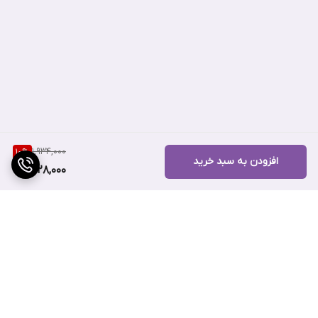
1,934,000
10
%
افزودن به سبد خرید
1,728,000
برگشت به بالا