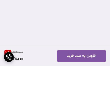
1,934,000
10
%
افزودن به سبد خرید
1,728,000
برگشت به بالا