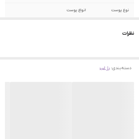
نوع پوست
انواع پوست
ساخت
فرانسه
نظرات
فینیش
مات
جنسیت
زنانه
دسته‌بندی
:
رژ لب
ویژگی
آبرسان، مرطوب کننده، روغن‌های مغذی،
هیالورونیک اسید، فرمول گیاهی
اصالت کالا
اورجینال با تضمین اصالت