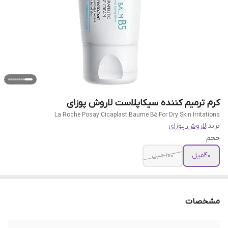
کرم ترمیم کننده سیکاپلاست لاروش پوزای
La Roche Posay Cicaplast Baume B5 For Dry Skin Irritations
برند:
لاروش پوزای
حجم
40میل
100 میل
مشخصات