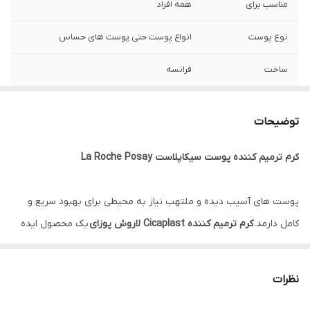
مناسب برای
همه افراد
نوع پوست
انواع پوست حتی پوست های حساس
ساخت
فرانسه
سایز
100 میلی لیتر, ۴۰ میلی لیتر
توضیحات
جنسیت
زنانه، مردانه
کرم ترمیم کننده پوست سیکاپلاست La Roche Posay
ویژگی
ترمیم کننده، تسکین دهنده، تغذیه کننده،
آبرسان، نرم کننده، ضد التهاب و قرمزی، ضد
خارش، آنتی اکسیدان،
پوست های آسیب دیده و ملتهب نیاز به محیطی برای بهبود سریع و
کامل دارمد.
کرم ترمیم کننده Cicaplast لاروش پوزای
یک محصول ایده
اصالت کالا
اورجینال با تضمین اصالت
آل جهت بهبود انواع تحریکات و جراحت های روزانه پوست است. این
کرم بعد از لیزر، لایه برداری، گزش حشرات و ... سبب التیام پوست شده و
نظرات
همچنین بریدگی، سوختگی، بخیه و حساسیت های ناشی از پوشک کودکان