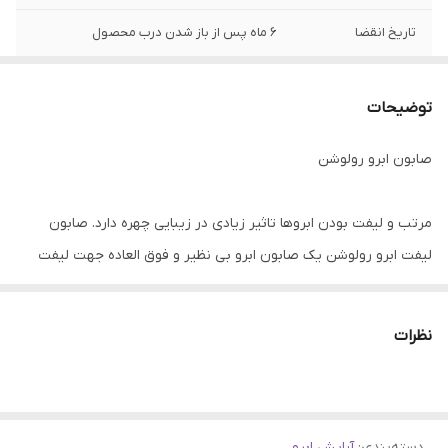
تاریخ انقضا
6 ماه پس از باز شدن درب محصول
کشور مبدا برند
انگلستان
توضیحات
صابون ابرو رولوشن
مرتب و لیفت بودن ابروها تاثیر زیادی در زیبایی چهره دارد. صابون
لیفت ابرو رولوشن یک صابون ابرو بی نظیر و فوق العاده جهت لیفت
کردن ابروهای شما می باشد که از کیفیت بالایی برخوردار است و برنده
جایزه The Beauty Awards 2020 asos شده است.
نظرات
در ادامه به نقد صابون ابرو رولوشن می پردازیم تا شما عزیزان با خیال
راحت جهت خرید صابون ابرو رولوشن اقدام کنید و زیبایی میکاپ خود را
دسته‌بندی
:
چندین برابر کنید.
آرایش ابرو