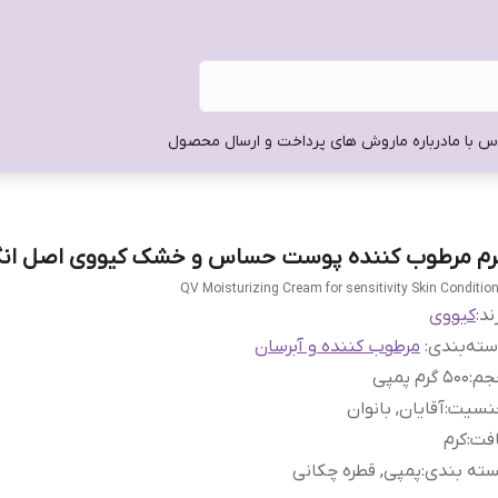
س با ما
درباره ما
روش های پرداخت و ارسال محصول
رم مرطوب کننده پوست حساس و خشک کیووی اصل ان
QV Moisturizing Cream for sensitivity Skin Conditio
ند:
کیووی
ته‌بندی
:
مرطوب کننده و آبرسان
جم
:
500 گرم پمپی
نسیت
:
آقایان, بانوان
افت
:
کرم
سته بندی
:
پمپی, قطره چکانی