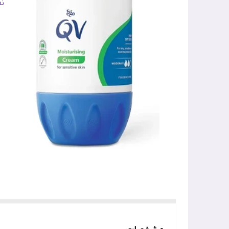
ن
ن
کش