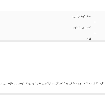
500 گرم پمپی
آقایان, بانوان
کرم
پمپی, قطره چکانی
خشک, حساس
استرالیا
دارد تا از ایجاد حس خشکی و کشیدگی جلوگیری شود و روند ترمیم و بازسازی
عمقی استفاده کند که تمام نیاز های پوست برای یک آبرسان برآورده شود. 