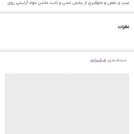
عیب و نقص و جلوگیری از پخش شدن و ثابت ماندن مواد آرایشی روی
پوست صورت ضروری است. پودر تثبیت کننده آرایش، هم به صورت
بی رنگ و هم رنگی وجود دارد که با توجه به نوع میکاپ قابل انتخاب
نظرات
است. پودر تثبیت کننده آرایش فلورمار Flormar، بافتی نرم و سبک دارد
و به خوبی روی پوست پخش می‌شود، این محصول دارای رنگ‌بندی
متنوع است.
دسته‌بندی
:
فیکساتور
پودر تثبیت کننده آرایش فلورمار حاوی روغن فندق ماكاداميا، روغن
هوهوبه و ويتامين‌های مكمل A، E، F و امگا 6، 7 و 9 بوده به حفظ
رطوبت و جلوگیری از خشکی پوست کمک می‌کند.