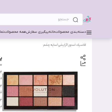
دسته‌بندی محصولات
خانه
پیگیری سفارش
همه محصولات
تما
کلاسیک استور
/
آرایشی
/
سایه چشم
پا
ow
بر
دس
بر
تع
نو
ب