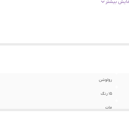
ور سازنده
:
چین
مایش بیشتر
نسیت
:
زنانه
نج سنی
:
تمام سنین
رولوشن
15 رنگ
مات
جامد