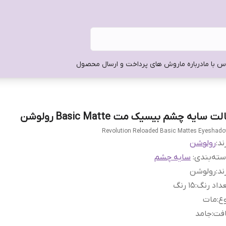
س با ما
درباره ما
روش های پرداخت و ارسال محصول
لت سایه چشم بیسیک مت Basic Matte رولوشن
Revolution Reloaded Basic Mattes Eyeshad
ند:
رولوشن
ته‌بندی
:
سایه چشم
ند
:
رولوشن
داد رنگ
:
15 رنگ
ع
:
مات
افت
:
جامد