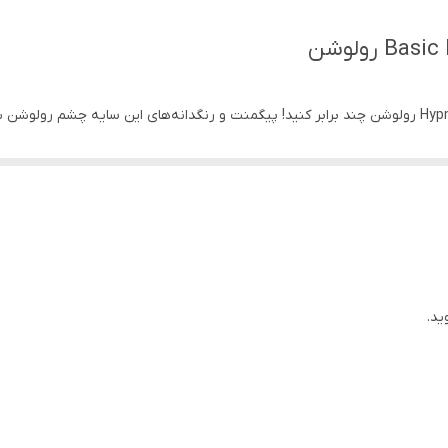
چین
زنانه
تمام سنین
ید.