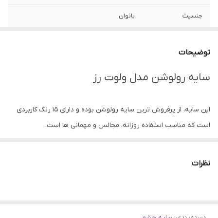
جنسیت
بانوان
تحت لیسانس
انگلیس
توضیحات
تاریخ انقضا
12 ماه پس از باز شدن درب محصول
سایه رولوشن مدل ولوت رز
کشور سازنده
چین
این سایه، از پرفروش ترین سایه رولوشن بوده و دارای 15 رنگ کاربردی
است که مناسب استفاده روزانه، مجالس و مهمانی ها است.
دارای سایه های مات و براق می‌باشد و نیاز شما را برای داشتن یک آرایش
کامل برطرف می‌کند همچنین پیگمنت و ماندگاری بالایی دارد.
نظرات
دسته‌بندی
:
سایه چشم