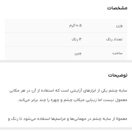
مشخصات
وزن
10.5 گرم
تعداد رنگ
12 رنگ
ساخت
چین
نوع پوست
انواع پوست
توضیحات
پوشانندگی
بالا
سایه چشم یکی از ابزارهای آرایشی است که استفاده از آن در هر مکانی
جلوه نهایی
مات ـ اکلیلی ـ متالیک
معمول نیست اما زیبایی میکاپ چشم و چهره را چند برابر می‌کند.
ویژگی
رنگ ها از روشن تا تیره متغیر هستند و هر
رنگ را می توان به صورت جداگانه یا ترکیبی و
معمولا از سایه چشم در مهمانی‌ها و مراسم‌ها استفاده می‌شود تا رنگ و
ترکیبی استفاده کرد که برای هر رنگ پوستی
لعاب بیشتری به چهره داده شود.
جذاب است.