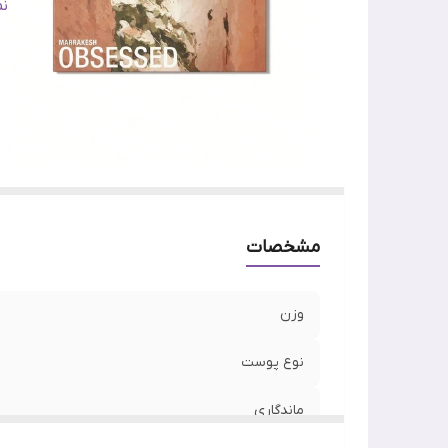
جل
ن
س
وی
مشخصات
وزن
نوع پوست
ماندگاری