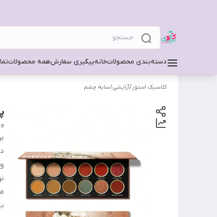
دسته‌بندی محصولات
خانه
پیگیری سفارش
همه محصولات
تما
کلاسیک استور
/
آرایشی
/
سایه چشم
پا
te
بر
دس
و
ن
ما
ب