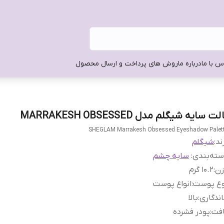
س با ما
درباره ما
روش های پرداخت و ارسال محصول
لت سایه شیگلم مدل MARRAKESH OBSESSED
SHEGLAM Marrakesh Obsessed Eyeshadow Palet
ند:
شیگلم
ته‌بندی
:
سایه چشم
زن
:
10.2 گرم
وع پوست
:
انواع پوست
ندگاری
:
بالا
افت
:
پودر فشرده