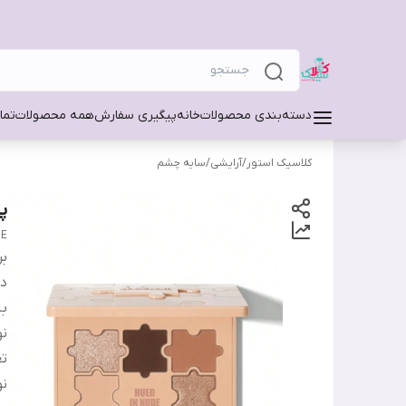
دسته‌بندی محصولات
خانه
پیگیری سفارش
همه محصولات
تما
کلاسیک استور
/
آرایشی
/
سایه چشم
پا
DE
بر
دس
ب
نو
تع
ن