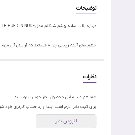
نوع پوست
توضیحات
ساخت
درباره پالت سایه چشم شیگلم مدل EYESHADOW PALETTE-HUED IN NUDE
ویژگی
چشم های آینه زیبایی چهره هستند که آرایش آن مهم 
چون در صورت مهم ترین جزئی که همراه به آن توجه م
برای این که چشم های زیبایی داشته باشیم، باید از سای
پالت سایه شیگلم طیف وسیعی از رنگ ها را در بر می گ
نظرات
شما هم درباره این محصول نظر خود را بنویسید.
برای ثبت نظر، لازم است ابتدا وارد حساب کاربری خود شو
افزودن نظر