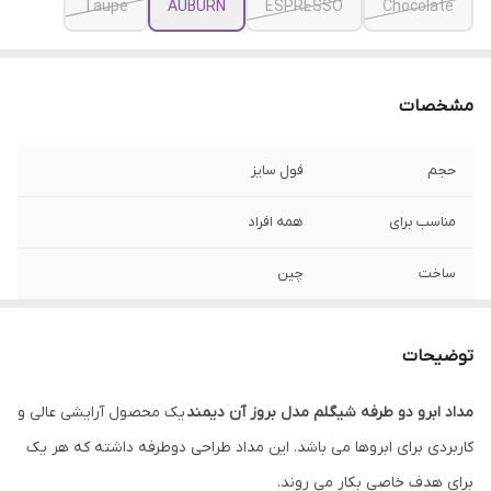
Taupe
AUBURN
ESPRESSO
Chocolate
مشخصات
حجم
فول سایز
مناسب برای
همه افراد
ساخت
چین
نوع پوست
انواع پوست
توضیحات
جلوه نهایی
مات
مداد ابرو دو طرفه شیگلم مدل بروز آن دیمند
یک محصول آرایشی عالی و
ماندگاری
بسیار بالا
کاربردی برای ابروها می باشد. این مداد طراحی دوطرفه داشته که هر یک
رنگ
Espresso, Chocolate, Auburn
برای هدف خاصی بکار می روند.