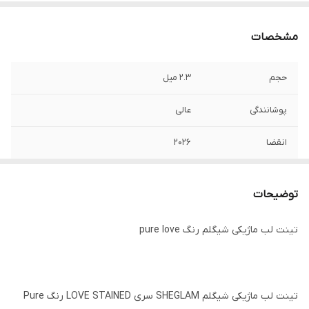
مشخصات
حجم
2.3 میل
پوشانندگی
عالی
انقضا
2026
کشور سازنده
چین
توضیحات
ماندگاری
طولانی مدت
تینت لب ماژیکی شیگلم رنگ pure love
بافت
مایع
جلوه نهایی
مات
تینت لب ماژیکی شیگلم SHEGLAM سری LOVE STAINED رنگ Pure