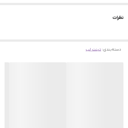
Love با بافتی نرم و سبک ماندگاری طولانی مدت دارد. به همین دلیل در
طول روز پاک نمی‌شود و چهره شما را شاداب و باطراوت نشان خواهد داد.
نظرات
این محصول حاوی آبرسان نیز میباشد و ساعت ها لب‌های شما را مرطوب
نگه می‌دارد.
دسته‌بندی
:
تینت لب
تینت لب شیگلم بدون ایجاد احساس چسبندگی نمای طبیعی و جذاب
برای لب‌هایتان ایجاد می‌کند.
سره ماژیکی این رژلب زاویه دار است
از یک سمتش به عنوان خط لب میتوان استفاده کرد