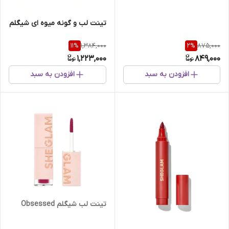
تینت لب و گونه میوه ای شیگلم
1,384,000
875,000
11
%
2
%
1,223,000
849,000
افزودن به سبد
افزودن به سبد
تینت لب شیگلم Obsessed