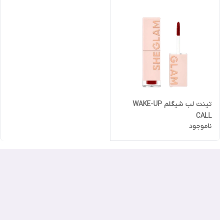
تینت لب شیگلم WAKE-UP
CALL
ناموجود