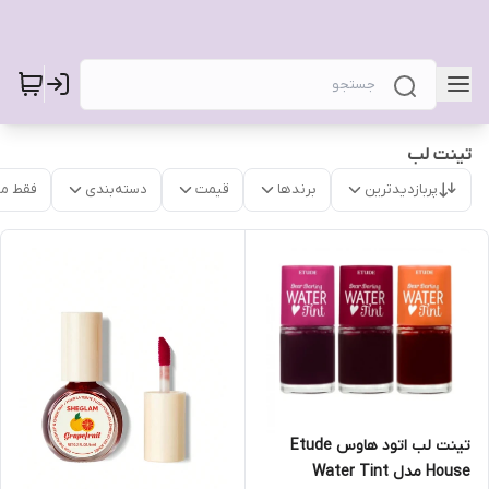
تینت لب
پربازدیدترین
برندها
قیمت
دسته‌بندی
فقط م
تینت لب اتود هاوس Etude
House مدل Water Tint