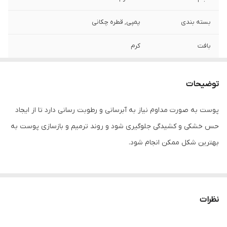
بسته بندی
پمپی, قطره چکانی
بافت
کرم
رنج سنی
اطفال, بزرگسالان
توضیحات
نوع پوست
خشک, حساس, خیلی خشک
پوست به صورت مداوم نیاز به آبرسانی و رطوبت رسانی دارد تا از ایجاد
جنسیت
آقایان, بانوان
حس خشکی و کشیدگی جلوگیری شود و روند ترمیم و بازسازی پوست به
کارکرد
مرطوب کننده بدن, مرطوب کننده پوست
بهترین شکل ممکن انجام شود.
کشور مبدا برند
استرالیا
تایپ پوستی خشک بهتر است از یک مرطوب کننده عمقی استفاده کند
ویژگی
التیام بخش, ترمیم کننده, محافظ, مرطوب
که تمام نیاز های پوست برای یک آبرسان برآورده شود.
نظرات
کننده
برند کیو وی تولید کننده انواع محصولات پوست خشک می باشد این کرم