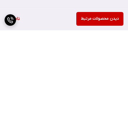
تقویت و تغذیه کننده
جلوگیری از خشکی و کشیدگی
دیدن محصولات مرتبط
ناموجود
بهبود روند بازسازی پوست
حفظ رطوبت تا 24 ساعت
جلوگیری از تبخیر آب پوست
دارای PH متعادل پوست
قابل استفاده روی پوست صورت و بدن
مناسب برای نوزادان و افراد مسن
مناسب برای پوست های خشک و حساس
برگشت به بالا
قابل استفاده روی پوست های خشک، پوسته پوسته، اگزما،
پسوریازیس و درماتیت
بدون ایجاد حساسیت، فاقد عطر، رنگ، لانولین و پروپیلن گلیکول
فاقد تست حیوانی
ارسال ویژه
پشتیبانی ۲۴ ساعته