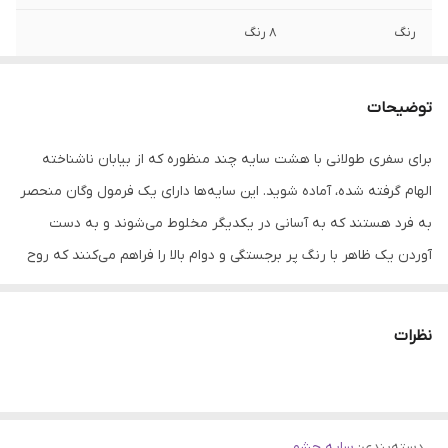
رنگ
8 رنگ
جلوه نهایی
درخشان، مات
توضیحات
ساخت
چین
برای سفری طولانی با هشت سایه چند منظوره که از بیابان ناشناخته
تاریخ انقضا
2026
الهام گرفته شده، آماده شوید. این سایه‌ها دارای یک فرمول وگان منحصر
مزایا
با دوام،، بدون تست حیوانی، قابل بازیافت
به فرد هستند که به آسانی در یکدیگر مخلوط می‌شوند و به دست
آوردن یک ظاهر با رنگ پر برجستگی و دوام بالا را فراهم می‌کنند که روح
گردشگری شما بدون آنها می‌خواهد سفر کند.
نظرات
دسته‌بندی
:
سایه چشم