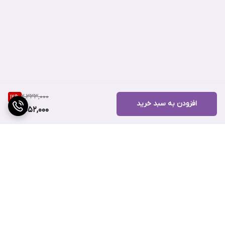
ویژگی‌های کرم پودر 32 ساعته اینفالیبل FRESH WEAR لورال
2,333,000
12
%
افزودن به سبد خرید
2,052,000
پوشش دهی بالا
فرمول ماندگار تا 32 ساعت
دارای SPF 25 جهت محافظت از پوست در برابر آفتاب
بافت سبک، بدون ایجاد سنگینی روی پوست
آبرسان و نرم کننده پوست
حاوی ویتامین C برای روشن و درخشان کردن پوست
برگشت به بالا
دارای میکرو مرواریدهای انعکاس دهنده نور