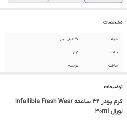
مشخصات
حجم
30 میلی لیتر
بافت
کرم
ساخت
فرانسه
نوع محفظه
بطری شیشه ای
توضیحات
محل مصرف
صورت و گردن
کرم پودر 32 ساعته Infallible Fresh Wear
نوع پوست
انواع پوست آرایشی
لورال 30ml
بر اساس ضد آفتاب
SPF 25 و کمتر