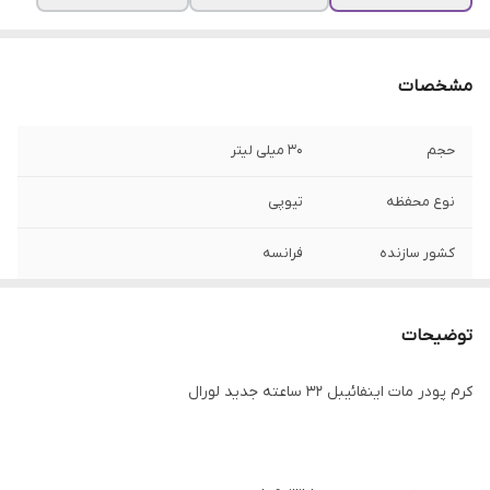
مشخصات
حجم
30 میلی لیتر
نوع محفظه
تیوپی
کشور سازنده
فرانسه
بافت
کرم پودر
توضیحات
بر اساس ضد آفتاب
SPF 25
کرم پودر مات اینفائیبل 32 ساعته جدید لورال
محل مصرف
صورت و گردن
مناسب برای
پوست چرب و مستعد آکنه