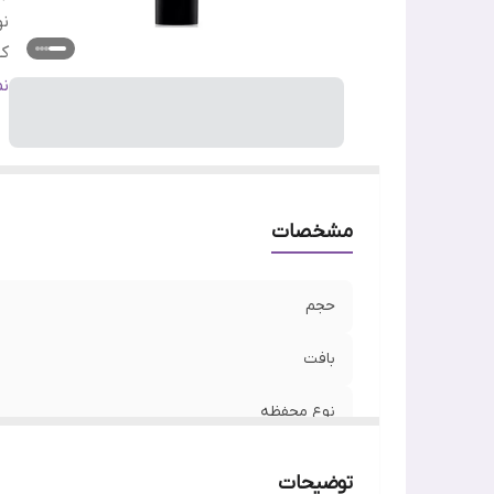
ن
کش
ج
ن
م
ن
مشخصات
حجم
بافت
نوع محفظه
کشور سازنده
توضیحات