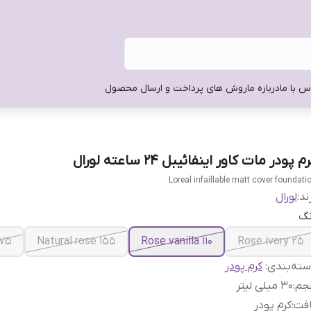
س با ما
درباره ما
روش های پرداخت و ارسال محصول
م پودر مات کاور اینفائیبل 24 ساعته لورال
Loreal infaillable matt cover foundati
ند:
لورال
نگ
5 Sand
155 Natural rose
110 Rose vanilla
25 Rose ivory
ته‌بندی
:
کرم پودر
جم
:
30 میلی لیتر
افت
:
کرم پودر