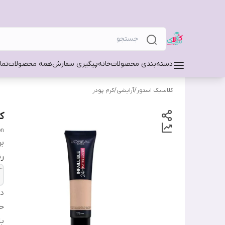
دسته‌بندی محصولات
خانه
پیگیری سفارش
همه محصولات
تما
کلاسیک استور
/
آرایشی
/
کرم پودر
کر
on
بر
ر
دس
ح
ب