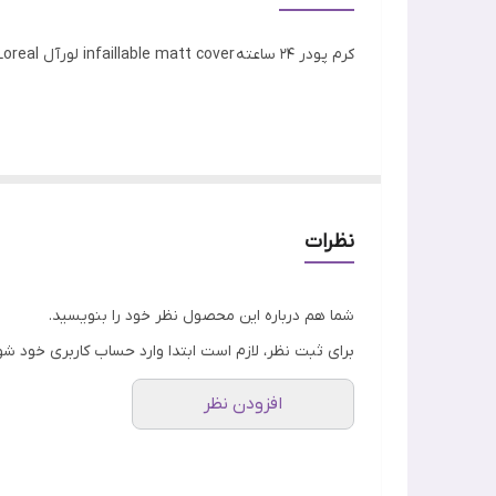
جنسیت
کرم پودر 24 ساعته infaillable matt cover لورآل Loreal مات و ماندگار!
محل مصرف
نوع پوست
کرم پودر
اینفالیبل
لورال
ضدآب و مقاوم بوده، از پوست در
این محصول موجب
رطوبت رسانی
پوست شده، جلوه‌ای کام
نظرات
شما هم درباره این محصول نظر خود را بنویسید.
برای ثبت نظر، لازم است ابتدا وارد حساب کاربری خود شو
افزودن نظر