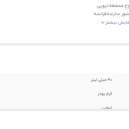
وع محفظه
:
تیوپی
ور سازنده
:
فرانسه
نسیت
:
بانوان
مایش بیشتر
حل مصرف
:
صورت و گردن
وع پوست
:
پوست های چرب و مختلط
30 میلی لیتر
کرم پودر
تیوپی
فرانسه