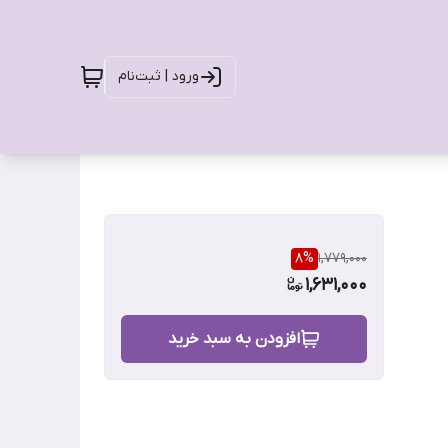
ورود | ثبت‌نام
8
%
1,779,000
1,631,000
افزودن به سبد خرید