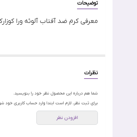
توضیحات
میزان محافظت
معرفی کرم ضد آفتاب آلوئه ورا کوزا
رنگ
مناسب برای
کرم ضد آفتاب آلوئه ورا کوزارکس
گلیسیرین ساخته شده است و بافت آن همانند یک مرطو
نظرات
کاملا طبیعی و بدون براقیت است. این محصول دوام بالای
شما هم درباره این محصول نظر خود را بنویسید.
پوست می‌شود. فیلترهای این ضد آفتاب دوگانه بوده، ه
برای ثبت نظر، لازم است ابتدا وارد حساب کاربری خود شو
افزودن نظر