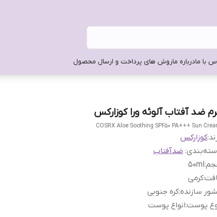
س با ما
درباره ما
روش های پرداخت و ارسال محصول
رم ضد آفتاب آلوئه ورا کوزارکس
COSRX Aloe Soothing SPF50 PA+++ Sun Cre
ند:
کوزارکس
ته‌بندی
:
ضدآفتاب
جم
:
50ml
افت
:
کرمی
ور سازنده
:
کره جنوبی
وع پوست
:
انواع پوست