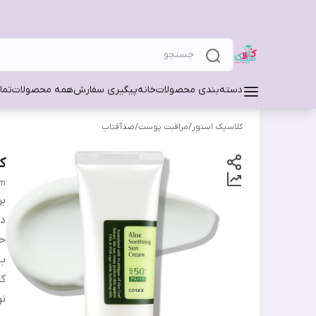
دسته‌بندی محصولات
خانه
پیگیری سفارش
همه محصولات
تما
کلاسیک استور
/
مراقبت پوست
/
ضدآفتاب
ک
am
بر
دس
ح
ب
کش
ن