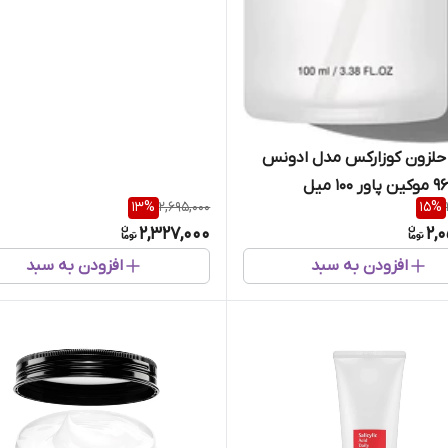
لزون کوزارکس مدل ادونس
13
%
2,695,000
15
%
2,327,000
2,
افزودن به سبد
افزودن به سبد