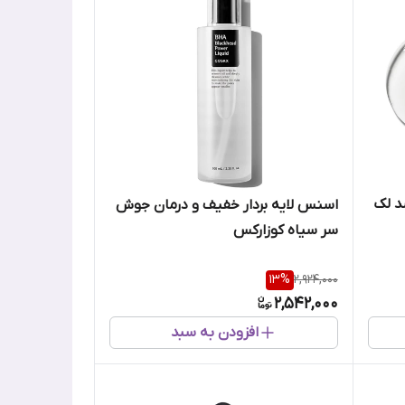
رکس ضد لک
اسنس لایه بردار خفیف و درمان جوش
سر سیاه کوزارکس
13
%
2,924,000
2,542,000
افزودن به سبد