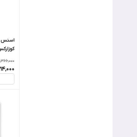
اسنس قد
کوزارک
,366,000
214,000