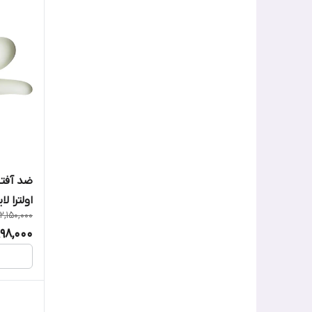
ضد آفت
اولترا ل
2,150,000
998,000