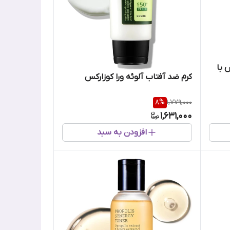
 با
کرم ضد آفتاب آلوئه ورا کوزارکس
8
%
1,779,000
1,631,000
افزودن به سبد