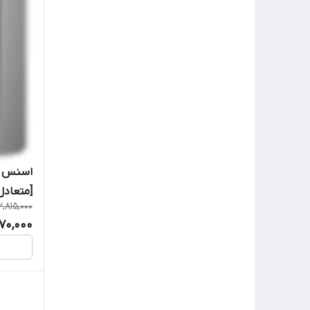
اسنس گ
[متعادل
2,815,000
270,000