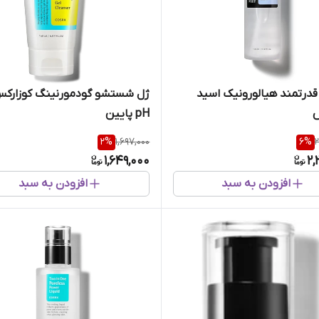
رتمند هیالورونیک اسید
ژل شستشو گودمورنینگ کوزارکس
س
pH پایین
2
%
1,697,000
6
%
2
1,649,000
2,
افزودن به سبد
افزودن به سبد