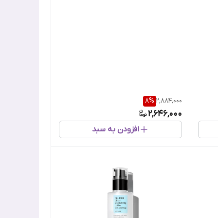
8
%
2,884,000
2,646,000
افزودن به سبد