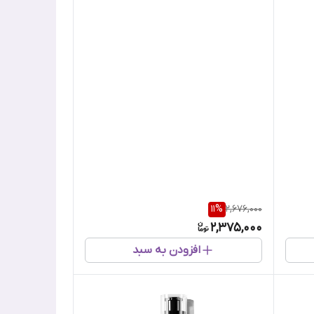
11
%
2,676,000
2,375,000
افزودن به سبد