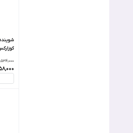
شوینده 
کوزارک
1,534,000
458,000