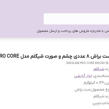
س با ما
درباره ما
روش های پرداخت و ارسال محصول
راش 8 عددی چشم و صورت شیگلم مدل PRO CORE
SHEGLAM PRO CORE BRUSH S
ند:
شیگلم
ته‌بندی
:
ابزار آرایشی
زن
:
0.126 کیلوگرم
وع محصول
:
ست براش
ند
:
شیگلم
اخت
:
چین