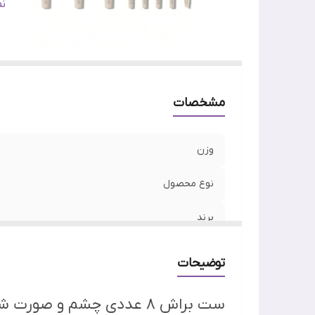
مص
ن
وی
مشخصات
وزن
نوع محصول
برند
ساخت
توضیحات
مصرف روزانه
ست براش 8 عددی چشم و صورت شیگلم مدل PRO CORE