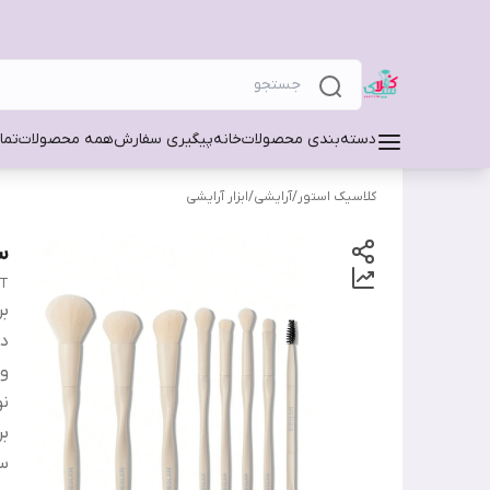
دسته‌بندی محصولات
خانه
پیگیری سفارش
همه محصولات
تما
کلاسیک استور
/
آرایشی
/
ابزار آرایشی
ست ب
ET
بر
دس
و
ن
بر
س