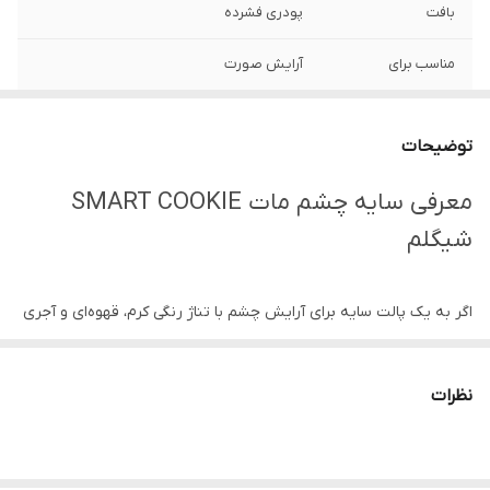
بافت
پودری فشرده
مناسب برای
آرایش صورت
ساخت
چین
توضیحات
تاریخ انقضا
2026
معرفی سایه چشم مات SMART COOKIE
جنسیت
خانم‌ها
شیگلم
ویژگی
ماندگاری بالا ، پخش و فید آسان ، پیگمنت
رنگی بالا
اگر به یک پالت سایه برای آرایش چشم با تناژ رنگی کرم، قهوه‌ای و آجری
رنج سنی
بزرگسالان, نوجوانان, جوان, میانسال
نیاز دارید، می‌توانید از پالت سایه مات شیگلم اسمارت کوکی استفاده
کنید.
نظرات
این پالت سایه بافت فوق‌العاده نرمی دارد، بدون ایجاد چین و چروک روی
پلک و ماندگاری بسیار بالا. تناژ رنگ‌های این پالت چشم گرم و خنثی است