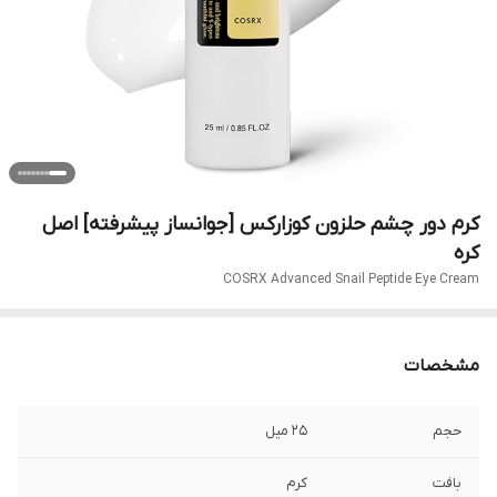
کرم دور چشم حلزون کوزارکس [جوانساز پیشرفته] اصل
کره
COSRX Advanced Snail Peptide Eye Cream
مشخصات
حجم
۲۵ میل
بافت
کرم