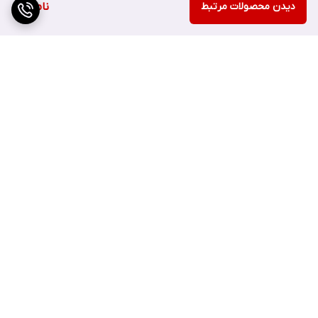
محصولات مراقبت از پوست COSRX از نظر بالینی تست شده،
ضد
دیدن محصولات مرتبط
ناموجود
حساسیت، بدون پارابن، بدون سولفات، بدون فتالات و بدون الکل
هستند.
برگشت به بالا
ویژگی های کرم دور چشم حلزون کوزارکس
cosrx :
ارسال ویژه
پشتیبانی ۲۴ ساعته
☑ کرم دور چشم پپتید حلزون پیشرفته کوزارکس COSRX یک کرم دور
چشم روشن کننده و انرژی بخش با ترکیب مورد علاقه برند COSRX،